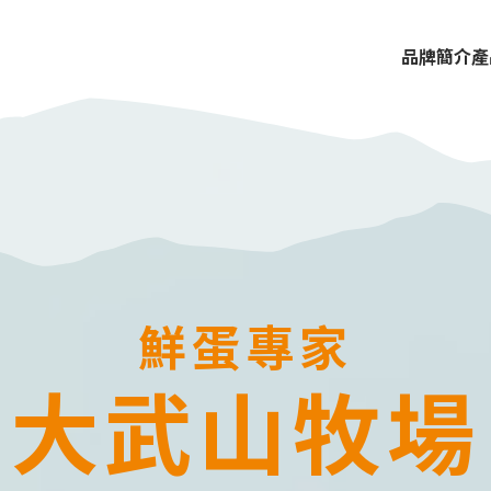
品牌簡介
產
關於我們
飼養理念
AA級堅持
檢驗與獲獎
鮮蛋專家
大武山牧場