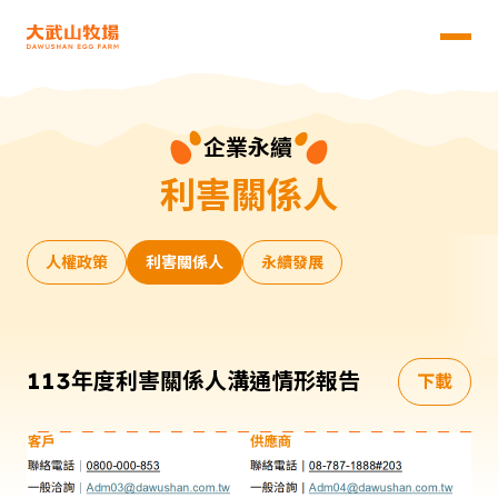
品牌簡介
關於我們
產品列表
企業永續
飼養理念
利
害
關
係
人
最新消息
AA級堅持
檢驗與獲獎
投資人專區
人權政策
利害關係人
永續發展
公司概況
企業永續
公司治理
人權政策
財務資訊
線上購物
利害關係人
股東專區
永續發展
113年度利害關係人溝通情形報告
下載
風險管理
隱私權政策
環境永續
大武山牧場科技股份有限公司
|
統一編號：28554142
供應鏈管理
Copyright © 2024 Dawushan Egg Farm All Rights
社會參與
Reserved.