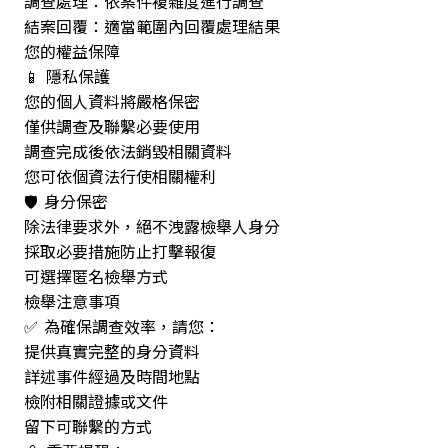
調查處理：依案件複雜度進行調查
結案回覆：適當範圍內回覆處理結果
您的權益保障
📱 隱私保護
您的個人資料將嚴格保密
僅供調查及聯繫必要使用
調查完成後依法銷毀相關資料
您可依個資法行使相關權利
🛡️ 身分保密
除法律要求外，絕不洩露檢舉人身分
採取必要措施防止打擊報復
可選擇匿名檢舉方式
檢舉注意事項
✅ 為確保調查效率，請您：
提供真實完整的身分資料
詳述事件經過及時間地點
檢附相關證據或文件
留下可聯繫的方式