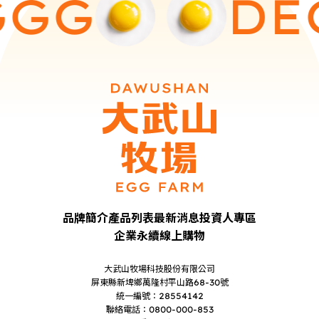
GG
G
D
E
品牌簡介
產品列表
最新消息
投資人專區
企業永續
線上購物
大武山牧場科技股份有限公司
屏東縣新埤鄉萬隆村平山路68-30號
統一編號：28554142
聯絡電話：0800-000-853