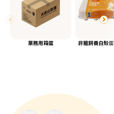
業務用箱蛋
非籠飼養白殼蛋
DETAILS
DETAIL