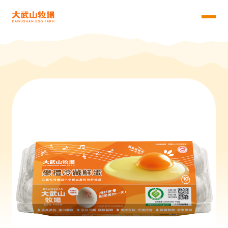
品牌簡介
關於我們
產品列表
飼養理念
最新消息
AA級堅持
檢驗與獲獎
投資人專區
公司概況
企業永續
公司治理
人權政策
財務資訊
線上購物
利害關係人
股東專區
永續發展
風險管理
隱私權政策
環境永續
大武山牧場科技股份有限公司
|
統一編號：28554142
供應鏈管理
Copyright © 2024 Dawushan Egg Farm All Rights
社會參與
Reserved.