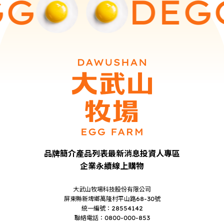
G
D
EGG
品牌簡介
產品列表
最新消息
投資人專區
企業永續
線上購物
大武山牧場科技股份有限公司
屏東縣新埤鄉萬隆村平山路68-30號
統一編號：28554142
聯絡電話：0800-000-853